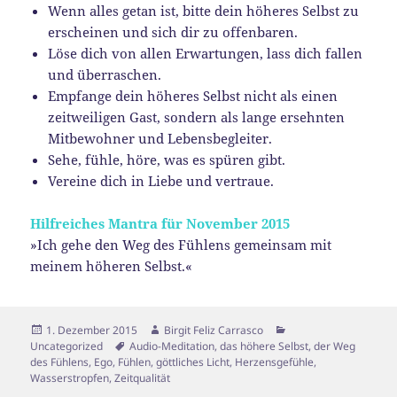
Wenn alles getan ist, bitte dein höheres Selbst zu
erscheinen und sich dir zu offenbaren.
Löse dich von allen Erwartungen, lass dich fallen
und überraschen.
Empfange dein höheres Selbst nicht als einen
zeitweiligen Gast, sondern als lange ersehnten
Mitbewohner und Lebensbegleiter.
Sehe, fühle, höre, was es spüren gibt.
Vereine dich in Liebe und vertraue.
Hilfreiches Mantra für November 2015
»Ich gehe den Weg des Fühlens gemeinsam mit
meinem höheren Selbst.«
Veröffentlicht
Autor
Kategorien
1. Dezember 2015
Birgit Feliz Carrasco
am
Schlagwörter
Uncategorized
Audio-Meditation
,
das höhere Selbst
,
der Weg
des Fühlens
,
Ego
,
Fühlen
,
göttliches Licht
,
Herzensgefühle
,
Wasserstropfen
,
Zeitqualität