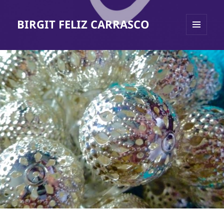
BIRGIT FELIZ CARRASCO
MENÜ
UND
WIDGETS