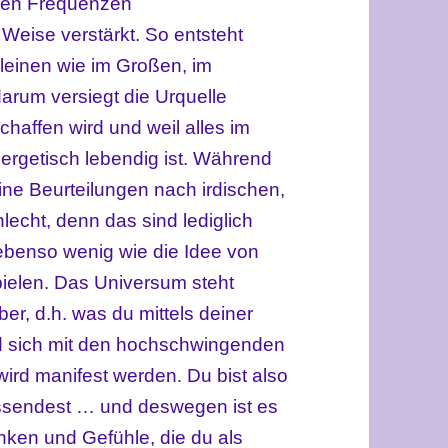
hen Frequenzen
 Weise verstärkt. So entsteht
einen wie im Großen, im
arum versiegt die Urquelle
haffen wird und weil alles im
ergetisch lebendig ist.
Während
ine Beurteilungen nach irdischen,
lecht, denn das sind lediglich
ebenso wenig wie die Idee von
pielen. Das Universum steht
r, d.h. was du mittels deiner
d sich mit den hochschwingenden
wird manifest werden
Du bist also
.
ussendest … und deswegen ist es
nken und Gefühle, die du als