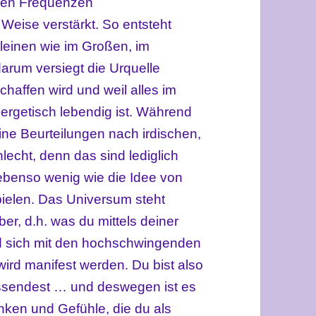
hen Frequenzen
 Weise verstärkt. So entsteht
einen wie im Großen, im
arum versiegt die Urquelle
haffen wird und weil alles im
ergetisch lebendig ist.
Während
ine Beurteilungen nach irdischen,
lecht, denn das sind lediglich
ebenso wenig wie die Idee von
pielen. Das Universum steht
r, d.h. was du mittels deiner
d sich mit den hochschwingenden
wird manifest werden
Du bist also
.
ussendest … und deswegen ist es
nken und Gefühle, die du als