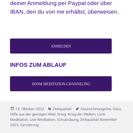
deiner Anmeldung per Paypal oder über
IBAN, den du von mir erhältst, überweisen.
ANMELDEN
INFOS ZUM ABLAUF
ZOOM MEDITATION-CHANNELING
Veröffentlicht
Kategorien
Schlagwörter
13. Oktober 2023
Zeitqualität
Auszeichnungslink
,
Hass
,
am
Hilfe aus der geistigen Welt
,
Krieg
,
Krieg der Welten
,
Licht-
Meditation
,
Live-Meditation
,
Schutzübung
,
Zeitqualität November
2023
,
Zerstörung