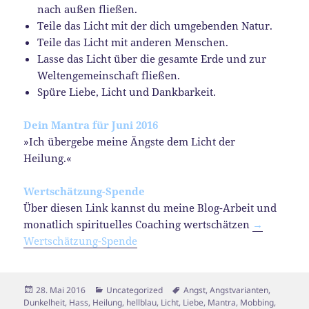
nach außen fließen.
Teile das Licht mit der dich umgebenden Natur.
Teile das Licht mit anderen Menschen.
Lasse das Licht über die gesamte Erde und zur
Weltengemeinschaft fließen.
Spüre Liebe, Licht und Dankbarkeit.
Dein Mantra für Juni 2016
»Ich übergebe meine Ängste dem Licht der
Heilung.«
Wertschätzung-Spende
Über diesen Link kannst du meine Blog-Arbeit und
monatlich spirituelles Coaching wertschätzen
→
Wertschätzung-Spende
Veröffentlicht
Kategorien
Schlagwörter
28. Mai 2016
Uncategorized
Angst
,
Angstvarianten
,
am
Dunkelheit
,
Hass
,
Heilung
,
hellblau
,
Licht
,
Liebe
,
Mantra
,
Mobbing
,