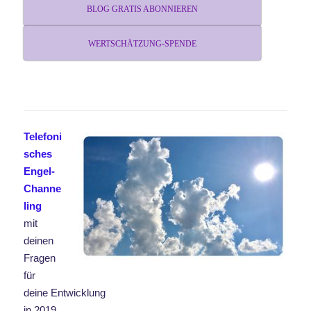
BLOG GRATIS ABONNIEREN
WERTSCHÄTZUNG-SPENDE
Telefoni
sches
Engel-
Channe
ling
mit
deinen
Fragen
für
deine Entwicklung
in 2019