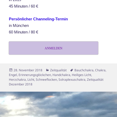
45 Minuten / 60 €
Persönlicher Channeling-Termin
in München
60 Minuten / 80 €
ANMELDEN
Veröffentlicht
Kategorien
Schlagwörter
28. November 2018
Zeitqualität
Bauchchakra
,
Chakra
,
am
Engel
,
Erinnerungsglöckchen
,
Handchakra
,
Heiliges Licht
,
Herzchakra
,
Licht
,
Schneeflocken
,
Solraplexuschakra
,
Zeitqualität
Dezember 2018