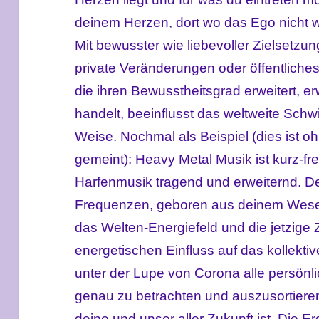
deinem Herzen, dort wo das Ego nicht w
Mit bewusster wie liebevoller Zielsetzun
private Veränderungen oder öffentliche
die ihren Bewusstheitsgrad erweitert, er
handelt, beeinflusst das weltweite Sch
Weise. Nochmal als Beispiel (dies ist o
gemeint): Heavy Metal Musik ist kurz-fre
Harfenmusik tragend und erweiternd. De
Frequenzen, geboren aus deinem Wesen
das Welten-Energiefeld und die jetzige Z
energetischen Einfluss auf das kollektive
unter der Lupe von Corona alle persönl
genau zu betrachten und auszusortieren,
deine und unser aller Zukunft ist. Die E