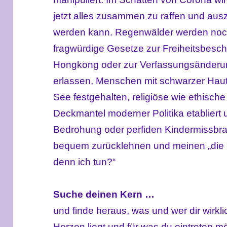
jetzt alles zusammen zu raffen und au
werden kann. Regenwälder werden noch
fragwürdige Gesetze zur Freiheitsbesch
Hongkong oder zur Verfassungsänderu
erlassen, Menschen mit schwarzer Hautf
See festgehalten, religiöse wie ethisch
Deckmantel moderner Politika etabliert u
Bedrohung oder perfiden Kindermissbrauc
bequem zurücklehnen und meinen „die 
denn ich tun?“
Suche deinen Kern …
und finde heraus, was und wer dir wirkl
Herzen liegt und für was du eintreten mö