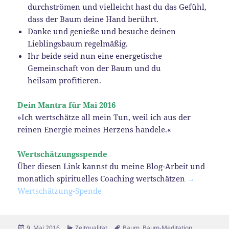
durchströmen und vielleicht hast du das Gefühl,
dass der Baum deine Hand berührt.
Danke und genieße und besuche deinen
Lieblingsbaum regelmäßig.
Ihr beide seid nun eine energetische
Gemeinschaft von der Baum und du
heilsam profitieren.
Dein Mantra für Mai 2016
»Ich wertschätze all mein Tun, weil ich aus der
reinen Energie meines Herzens handele.«
Wertschätzungsspende
Über diesen Link kannst du meine Blog-Arbeit und
monatlich spirituelles Coaching wertschätzen
→
Wertschätzung-Spende
Veröffentlicht
Kategorien
Schlagwörter
9. Mai 2016
Zeitqualität
Baum
,
Baum-Meditation
,