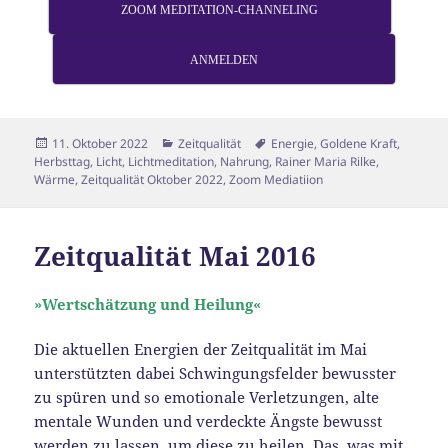
ZOOM MEDITATION-CHANNELING
ANMELDEN
Veröffentlicht
Kategorien
Schlagwörter
11. Oktober 2022
Zeitqualität
Energie
,
Goldene Kraft
,
am
Herbsttag
,
Licht
,
Lichtmeditation
,
Nahrung
,
Rainer Maria Rilke
,
Wärme
,
Zeitqualität Oktober 2022
,
Zoom Mediatiion
Zeitqualität Mai 2016
»Wertschätzung und Heilung«
Die aktuellen Energien der Zeitqualität im Mai
unterstützten dabei Schwingungsfelder bewusster
zu spüren und so emotionale Verletzungen, alte
mentale Wunden und verdeckte Ängste bewusst
werden zu lassen, um diese zu heilen. Das, was mit