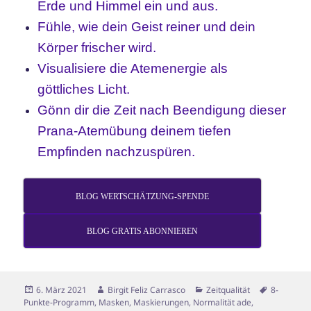
Erde und Himmel ein und aus.
Fühle, wie dein Geist reiner und dein
Körper frischer wird.
Visualisiere die Atemenergie als
göttliches Licht.
Gönn dir die Zeit nach Beendigung dieser
Prana-
Atemübung deinem tiefen
Empfinden nachzuspüren.
BLOG WERTSCHÄTZUNG-SPENDE
BLOG GRATIS ABONNIEREN
Veröffentlicht
Autor
Kategorien
Schlagwör
6. März 2021
Birgit Feliz Carrasco
Zeitqualität
8-
am
Punkte-Programm
,
Masken
,
Maskierungen
,
Normalität ade
,