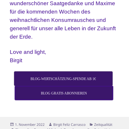
wunderschöner Saatgedanke und Maxime
für die kommenden Wochen des
weihnachtlichen Konsumrausches und
generell für unser alle Leben in der Zukunft
der Erde.
Love and light,
Birgit
BLOG-WERTSCHÄTZUNG-SPENDE AB 1€
BLOG GRATIS ABONNIEREN
Veröffentlicht
Autor
Kategorien
1. November 2022
Birgit Feliz Carrasco
Zeitqualität