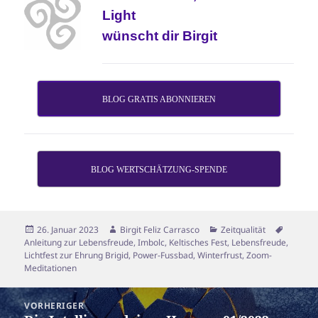
Light
wünscht dir Birgit
BLOG GRATIS ABONNIEREN
BLOG WERTSCHÄTZUNG-SPENDE
Veröffentlicht
Autor
Kategorien
Schlagw
26. Januar 2023
Birgit Feliz Carrasco
Zeitqualität
am
Anleitung zur Lebensfreude
,
Imbolc
,
Keltisches Fest
,
Lebensfreude
,
Lichtfest zur Ehrung Brigid
,
Power-Fussbad
,
Winterfrust
,
Zoom-
Meditationen
Beitragsnavigation
VORHERIGER