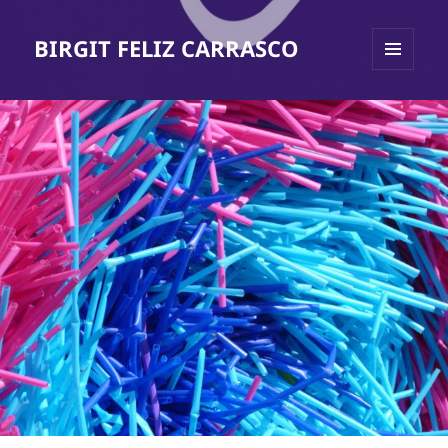
BIRGIT FELIZ CARRASCO
MENÜ
UND
WIDGETS