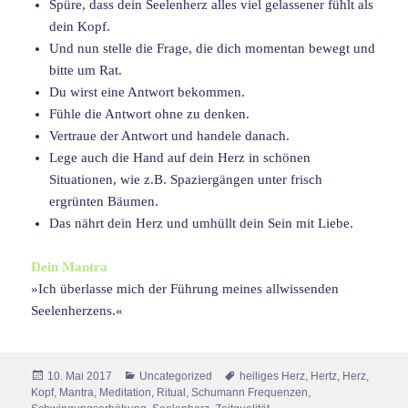
Spüre, dass dein Seelenherz alles viel gelassener fühlt als
dein Kopf.
Und nun stelle die Frage, die dich momentan bewegt und
bitte um Rat.
Du wirst eine Antwort bekommen.
Fühle die Antwort ohne zu denken.
Vertraue der Antwort und handele danach.
Lege auch die Hand auf dein Herz in schönen
Situationen, wie z.B. Spaziergängen unter frisch
ergrünten Bäumen.
Das nährt dein Herz und umhüllt dein Sein mit Liebe.
Dein Mantra
»Ich überlasse mich der Führung meines allwissenden
Seelenherzens.«
Veröffentlicht
Kategorien
Schlagwörter
10. Mai 2017
Uncategorized
heiliges Herz
,
Hertz
,
Herz
,
am
Kopf
,
Mantra
,
Meditation
,
Ritual
,
Schumann Frequenzen
,