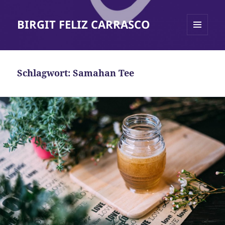
BIRGIT FELIZ CARRASCO
MENÜ
UND
WIDGETS
Schlagwort:
Samahan Tee