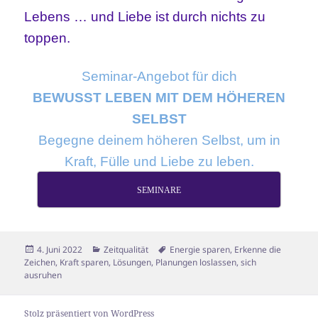
Lebens … und Liebe ist durch nichts zu
toppen.
Seminar-Angebot für dich
BEWUSST LEBEN MIT DEM HÖHEREN
SELBST
Begegne deinem höheren Selbst, um in
Kraft, Fülle und Liebe zu leben.
SEMINARE
Veröffentlicht
Kategorien
Schlagwörter
4. Juni 2022
Zeitqualität
Energie sparen
,
Erkenne die
am
Zeichen
,
Kraft sparen
,
Lösungen
,
Planungen loslassen
,
sich
ausruhen
Stolz präsentiert von WordPress