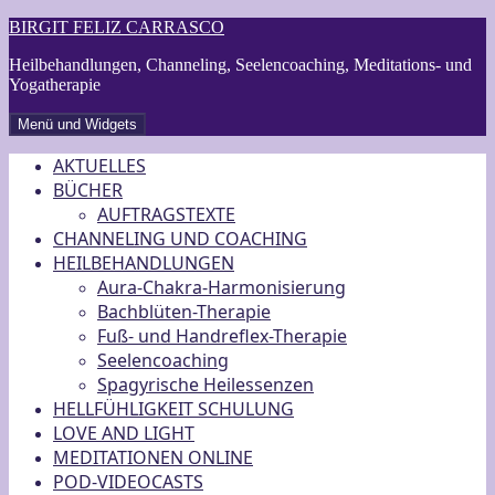
Zum
BIRGIT FELIZ CARRASCO
Inhalt
Heilbehandlungen, Channeling, Seelencoaching, Meditations- und
springen
Yogatherapie
Menü und Widgets
AKTUELLES
BÜCHER
AUFTRAGSTEXTE
CHANNELING UND COACHING
HEILBEHANDLUNGEN
Aura-Chakra-Harmonisierung
Bachblüten-Therapie
Fuß- und Handreflex-Therapie
Seelencoaching
Spagyrische Heilessenzen
HELLFÜHLIGKEIT SCHULUNG
LOVE AND LIGHT
MEDITATIONEN ONLINE
POD-VIDEOCASTS