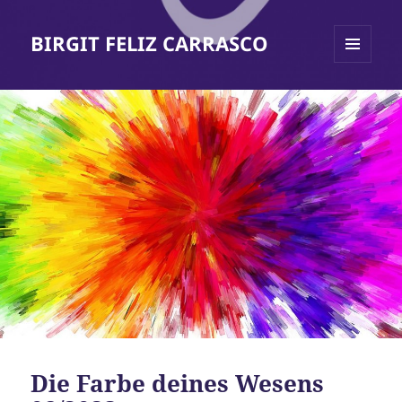
BIRGIT FELIZ CARRASCO
MENÜ
UND
WIDGETS
Die Farbe deines Wesens