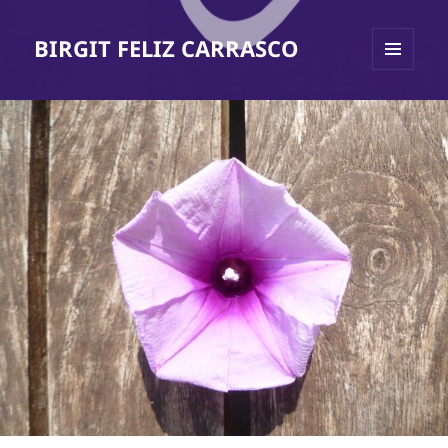
BIRGIT FELIZ CARRASCO
MENÜ
UND
WIDGETS