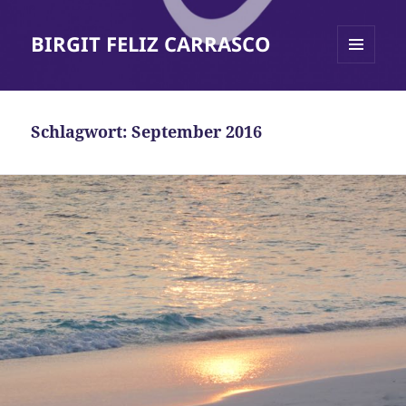
BIRGIT FELIZ CARRASCO
MENÜ
UND
WIDGETS
Schlagwort:
September 2016