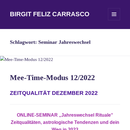
BIRGIT FELIZ CARRASCO
MENÜ
UND
WIDGETS
Schlagwort:
Seminar Jahreswechsel
Mee-Time-Modus 12/2022
ZEITQUALITÄT DEZEMBER 2022
ONLINE-SEMINAR „Jahreswechsel Rituale“
Zeitqualitäten, astrologische Tendenzen und dein
Weg in 2023