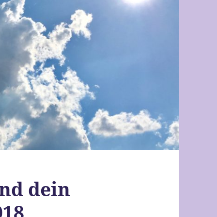
nd dein
018