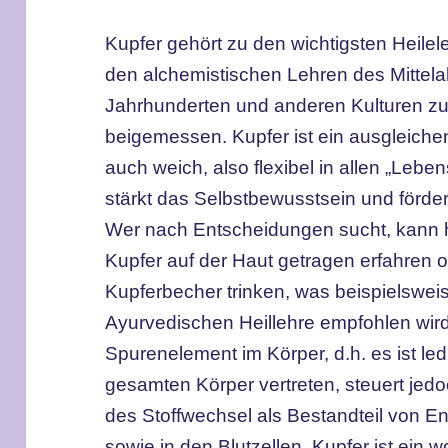
Kupfer gehört zu den wichtigsten Heile
den alchemistischen Lehren des Mittelal
Jahrhunderten und anderen Kulturen z
beigemessen. Kupfer ist ein ausgleichen
auch weich, also flexibel in allen „Lebe
stärkt das Selbstbewusstsein und förde
Wer nach Entscheidungen sucht, kann h
Kupfer auf der Haut getragen erfahren
Kupferbecher trinken, was beispielswei
Ayurvedischen Heillehre empfohlen wird.
Spurenelement im Körper, d.h. es ist led
gesamten Körper vertreten, steuert jed
des Stoffwechsel als Bestandteil von
sowie in den Blutzellen. Kupfer ist ein