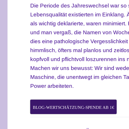
Die Periode des
Jahreswechsel
war so 
Lebensqualität existierten im Einklang.
als wichtig deklarierte,
waren minimiert.
und man vergaß, die Namen
von
Wochen
dies eine pathologische Vergesslichkeit
himmlisch, öfters mal planlos und zeitlo
kopf
voll
und pflichtvoll
loszurennen in
s
Machen wir uns bewusst: Wir sind wede
Maschine, die unentwegt im gleichen Ta
Power arbeitet
en.
BLOG-WERTSCHÄTZUNG-SPENDE AB 1€