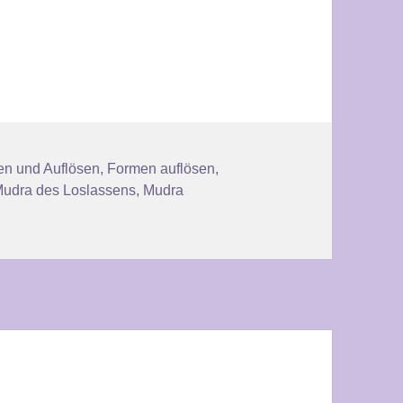
ter
n und Auflösen
,
Formen auflösen
,
udra des Loslassens
,
Mudra