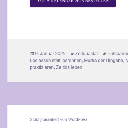
YOGA KALENDER 2025 BESTELLEN
Veröffentlicht
Kategorien
Schlagwör
9. Januar 2025
Zeitqualität
Entspanne
am
Loslassen statt losrennen
,
Mudra der Hingabe
,
M
praktizieren
,
Zeitlos leben
Stolz präsentiert von WordPress