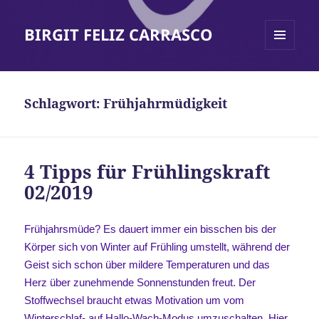
BIRGIT FELIZ CARRASCO
MENÜ
UND
WIDGETS
Schlagwort:
Frühjahrmüdigkeit
4 Tipps für Frühlingskraft
02/2019
Frühjahrsmüde? Es dauert immer ein bisschen bis der
Körper sich von Winter auf Frühling umstellt, während der
Geist sich schon über mildere Temperaturen und das
Herz über zunehmende Sonnenstunden freut. Der
Stoffwechsel braucht etwas Motivation um vom
Winterschlaf- auf Hallo-Wach-Modus umzuschalten. Hier