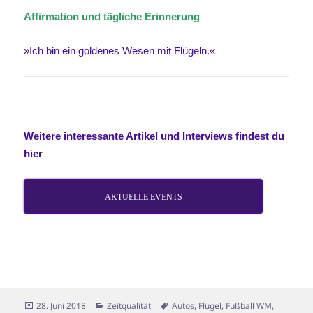
Affirmation und tägliche Erinnerung
»Ich
bin ein goldenes Wesen mit Flügeln.«
Weitere interessante Artikel und Interviews findest du
hier
AKTUELLE EVENTS
Veröffentlicht
Kategorien
Schlagwörter
28. Juni 2018
Zeitqualität
Autos
,
Flügel
,
Fußball WM
,