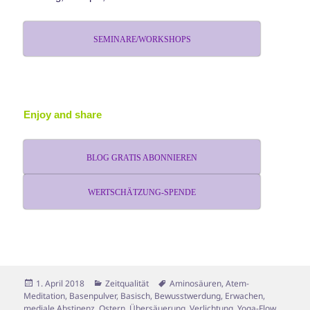
SEMINARE/WORKSHOPS
Enjoy and share
BLOG GRATIS ABONNIEREN
WERTSCHÄTZUNG-SPENDE
Veröffentlicht
Kategorien
Schlagwörter
1. April 2018
Zeitqualität
Aminosäuren
,
Atem-
am
Meditation
,
Basenpulver
,
Basisch
,
Bewusstwerdung
,
Erwachen
,
mediale Abstinenz
,
Ostern
,
Übersäuerung
,
Verlichtung
,
Yoga-Flow