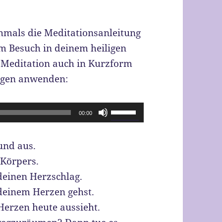
hmals die Meditationsanleitung
 Besuch in deinem heiligen
e Meditation auch in Kurzform
ungen anwenden:
Pfeiltasten
00:00
Hoch/Runter
benutzen,
und aus.
um
 Körpers.
die
deinen Herzschlag.
Lautstärke
 deinem Herzen gehst.
zu
erzen heute aussieht.
regeln.