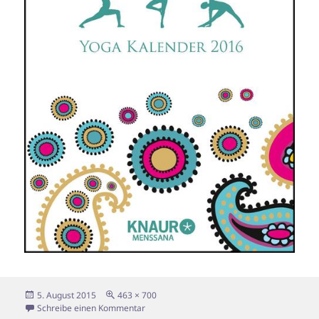
Veröffentlicht
Originalgröße
5. August 2015
463 × 700
am
zu Cover YK 2016
Schreibe einen Kommentar