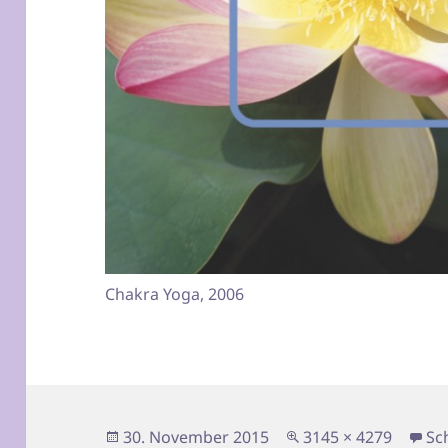
Chakra Yoga, 2006
Veröffentlicht
Originalgröße
30. November 2015
3145 × 4279
Sc