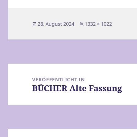
Veröffentlicht
Originalgröße
28. August 2024
1332 × 1022
am
Beitragsnavigation
VERÖFFENTLICHT IN
BÜCHER Alte Fassung