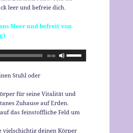
k leer und befreie dich.
 ans Meer und befreit von
g)
Pfeiltasten
00:00
Hoch/Runter
benutzen,
inen Stuhl oder
um
die
per für seine Vitalität und
Lautstärke
ntanes Zuhause auf Erden.
zu
f das feinstoffliche Feld um
regeln.
e vielschichtig deinen Körper