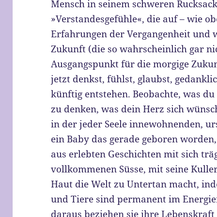
Mensch in seinem schweren Rucksack m
»Verstandesgefühle«, die auf – wie o
Erfahrungen der Vergangenheit und 
Zukunft (die so wahrscheinlich gar ni
Ausgangspunkt für die morgige Zukunf
jetzt denkst, fühlst, glaubst, gedankl
künftig entstehen. Beobachte, was du
zu denken, was dein Herz sich wünsch
in der jeder Seele innewohnenden, u
ein Baby das gerade geboren worden,
aus erlebten Geschichten mit sich trä
vollkommenen Süsse, mit seine Kull
Haut die Welt zu Untertan macht, ind
und Tiere sind permanent im Energiefe
daraus beziehen sie ihre Lebenskraf