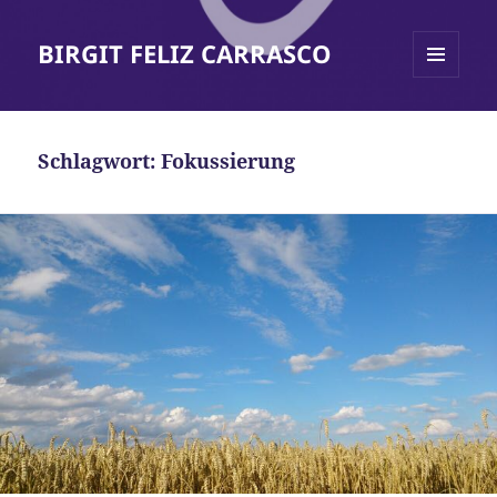
BIRGIT FELIZ CARRASCO
MENÜ
UND
WIDGETS
Schlagwort:
Fokussierung