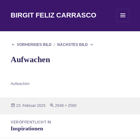
BIRGIT FELIZ CARRASCO
MENÜ
UND
WIDGETS
VORHERIGES BILD
NÄCHSTES BILD
Aufwachen
Aufwachen
Veröffentlicht
Originalgröße
23. Februar 2025
2048 × 2560
am
Beitragsnavigation
VERÖFFENTLICHT IN
Inspirationen