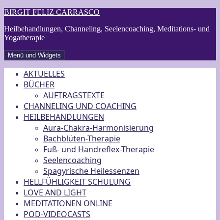
Zum
BIRGIT FELIZ CARRASCO
Inhalt
Heilbehandlungen, Channeling, Seelencoaching, Meditations- und
springen
Yogatherapie
Menü und Widgets
AKTUELLES
BÜCHER
AUFTRAGSTEXTE
CHANNELING UND COACHING
HEILBEHANDLUNGEN
Aura-Chakra-Harmonisierung
Bachblüten-Therapie
Fuß- und Handreflex-Therapie
Seelencoaching
Spagyrische Heilessenzen
HELLFÜHLIGKEIT SCHULUNG
LOVE AND LIGHT
MEDITATIONEN ONLINE
POD-VIDEOCASTS